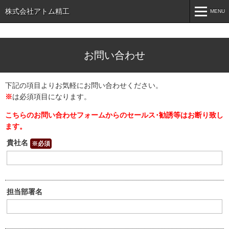
株式会社アトム精工
MENU
MENU
お問い合わせ
ホーム
製造実績
下記の項目よりお気軽にお問い合わせください。
※
ご相談窓口
は必須項目になります。
こちらのお問い合わせフォームからのセールス･勧誘等はお断り致し
会社案内
ます。
お問い合わせ
貴社名
※必須
担当部署名