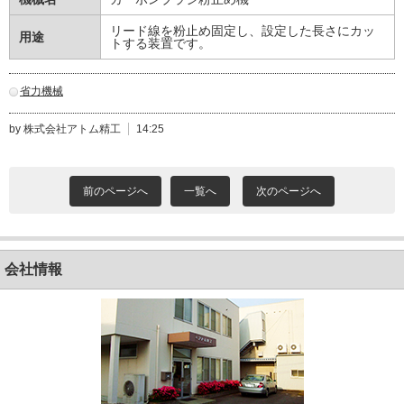
リード線を粉止め固定し、設定した長さにカッ
用途
トする装置です。
省力機械
by 株式会社アトム精工
14:25
前のページへ
一覧へ
次のページへ
会社情報