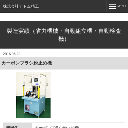
株式会社アトム精工
MENU
MENU
製造実績（省力機械・自動組立機・自動検査
ホーム
機）
製造実績
ご相談窓口
2016.06.28
カーボンブラシ粉止め機
会社案内
お問い合わせ
機械名
カーボンブラシ粉止め機