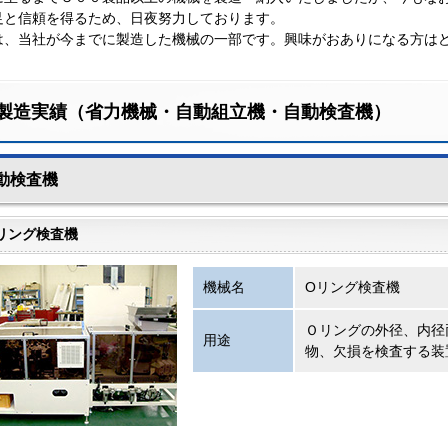
足と信頼を得るため、日夜努力しております。
は、当社が今までに製造した機械の一部です。興味がおありになる方は
製造実績（省力機械・自動組立機・自動検査機）
動検査機
リング検査機
機械名
Oリング検査機
Ｏリングの外径、内径
用途
物、欠損を検査する装