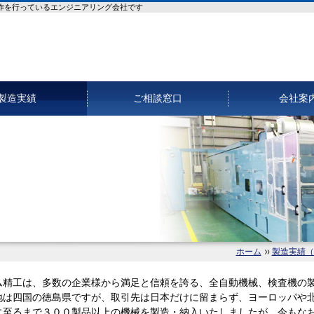
作を行っているエンジニアリング会社です
製造実績
ご相談窓口
会社案
ホーム
製造実績（
ム精工は、多数の企業様から満足と信頼を誇る、全自動機械、検査機の
地は四国の徳島県ですが、取引先は日本だけに留まらず、ヨーロッパや
に至るまで３００製品以上の機械を製造・納入いたしましたが、今もな