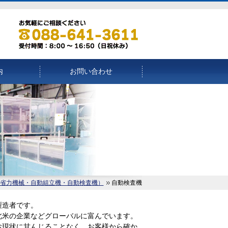
内
お問い合わせ
省力機械・自動組立機・自動検査機）
自動検査機
製造者です。
北米の企業などグローバルに富んでいます。
お現状に甘んじることなく、お客様から確か